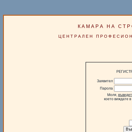
К А М А Р А Н А С Т Р 
Ц Е Н Т Р А Л Е Н П Р О Ф Е С И О 
РЕГИСТ
Заявител
Парола
Моля,
въведет
което виждате в